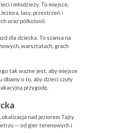
eci i młodzieży. To miejsce,
eziora, lasy, przestrzeń i
h oraz półkolonii.
zd dla dziecka. To szansa na
chowych, warsztatach, grach
go tak ważne jest, aby miejsce
dbamy o to, aby dzieci czuły
wakacyjną przygodę.
ycka
okalizacja nad jeziorem Tajty
etrzu — od gier terenowych i