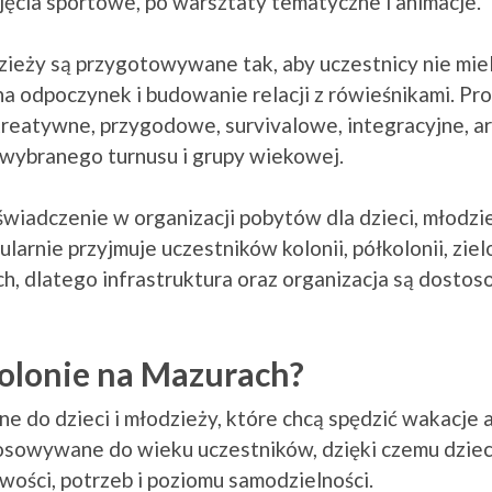
jęcia sportowe, po warsztaty tematyczne i animacje.
dzieży są przygotowywane tak, aby uczestnicy nie miel
na odpoczynek i budowanie relacji z rówieśnikami. P
reatywne, przygodowe, survivalowe, integracyjne, ar
 wybranego turnusu i grupy wiekowej.
adczenie w organizacji pobytów dla dzieci, młodzież
arnie przyjmuje uczestników kolonii, półkolonii, zie
ch, dlatego infrastruktura oraz organizacja są dosto
kolonie na Mazurach?
 do dzieci i młodzieży, które chcą spędzić wakacje a
sowywane do wieku uczestników, dzięki czemu dzieci 
wości, potrzeb i poziomu samodzielności.