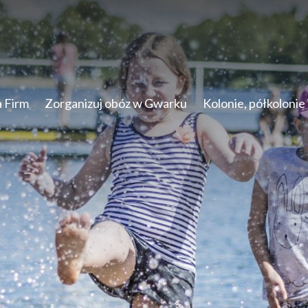
a Firm
Zorganizuj obóz w Gwarku
Kolonie, półkolonie 