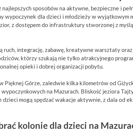
z najlepszych sposobów na aktywne, bezpieczne i pełn
 wypoczynek dla dzieci i młodzieży w wyjątkowym m
ezior, z dostępem do infrastruktury stworzonej z myślą
zą ruch, integrację, zabawę, kreatywne warsztaty or
odziców, którzy szukają nie tylko atrakcyjnego progr
nalnej opieki i dobrej organizacji pobytu.
 Pięknej Górze, zaledwie kilka kilometrów od Giżycka
wypoczynkowych na Mazurach. Bliskość jeziora Tajty,
że dzieci mogą spędzać wakacje aktywnie, z dala od e
rać kolonie dla dzieci na Mazura