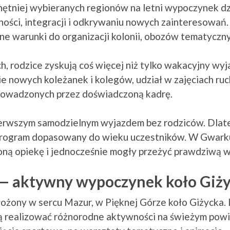
hętniej wybieranych regionów na letni wypoczynek dzi
ości, integracji i odkrywaniu nowych zainteresowań. J
e warunki do organizacji kolonii, obozów tematycznyc
, rodzice zyskują coś więcej niż tylko wakacyjny wyja
ie nowych koleżanek i kolegów, udział w zajęciach ru
rowadzonych przez doświadczoną kadrę.
 pierwszym samodzielnym wyjazdem bez rodziców. Dlate
rogram dopasowany do wieku uczestników. W Gwarku 
ioną opiekę i jednocześnie mogły przeżyć prawdziwą 
— aktywny wypoczynek koło Giż
żony w sercu Mazur, w Pięknej Górze koło Giżycka. L
ą realizować różnorodne aktywności na świeżym powi