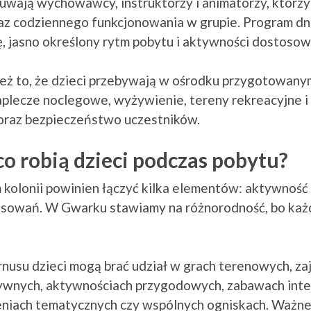
wają wychowawcy, instruktorzy i animatorzy, którzy 
raz codziennego funkcjonowania w grupie. Program dn
ę, jasno określony rytm pobytu i aktywności dostoso
eż to, że dzieci przebywają w ośrodku przygotowanym 
aplecze noclegowe, wyżywienie, tereny rekreacyjne i
oraz bezpieczeństwo uczestników.
co robią dzieci podczas pobytu?
olonii powinien łączyć kilka elementów: aktywność 
eresowań. W Gwarku stawiamy na różnorodność, bo każd
nusu dzieci mogą brać udział w grach terenowych, za
ywnych, aktywnościach przygodowych, zabawach integ
niach tematycznych czy wspólnych ogniskach. Ważne j