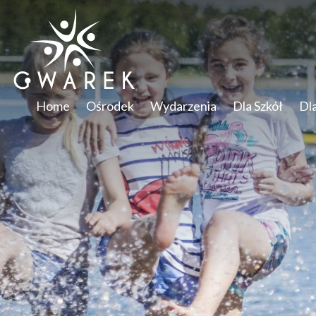
Home
Ośrodek
Wydarzenia
Dla Szkół
Dl