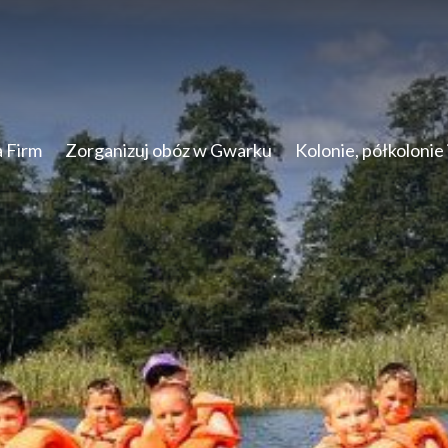
a Firm
Zorganizuj obóz w Gwarku
Kolonie, półkolonie 