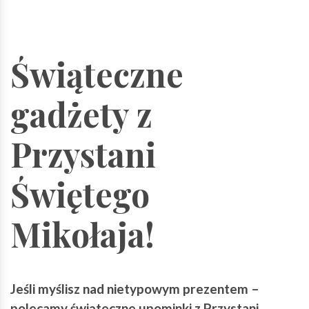
Świąteczne
gadżety z
Przystani
Świętego
Mikołaja!
Jeśli myślisz nad nietypowym prezentem –
polecamy świąteczne upominki z Przystani